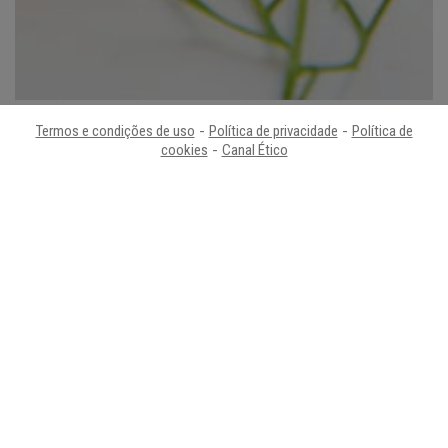
Termos e condições de uso
-
Política de privacidade
-
Política de
Smørrebrød
cookies
-
Canal Ético
INGREDIENTES:
2 fatias de Panrico Integral sem côdea
Rabanete
Ovas de truta ou salmão
Um raminho de endro
Fatias de salmão fumado
Queijo creme para barrar