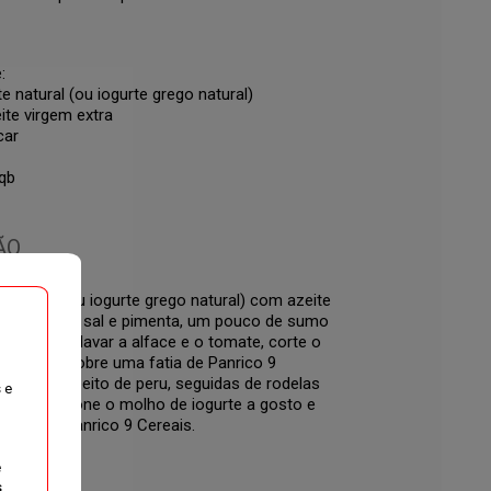
:
e natural (ou iogurte grego natural)
ite virgem extra
car
qb
ÃO
 natural (ou iogurte grego natural) com azeite
ma pitada de sal e pimenta, um pouco de sumo
rda. Após lavar a alface e o tomate, corte o
s finas. Sobre uma fatia de Panrico 9
 fatias de peito de peru, seguidas de rodelas
 e
face. Adicione o molho de iogurte a gosto e
fatia de Panrico 9 Cereais.
e
,