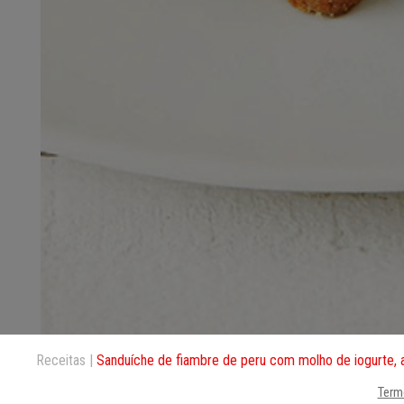
Receitas
Sanduíche de fiambre de peru com molho de iogurte, 
Term