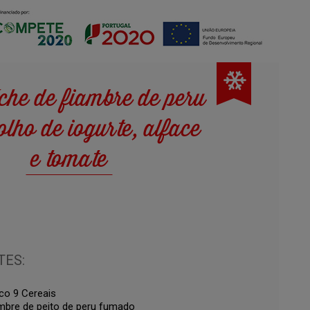
che de fiambre de peru
lho de iogurte, alface
e tomate
TES:
ico 9 Cereais
ambre de peito de peru fumado