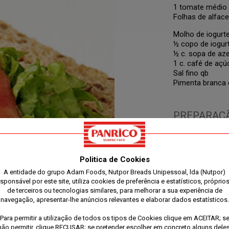
1 tomate médio
Folhas de alface
Molho de iogurte
½ copo de iogurt
½ c. sopa de aze
1 c. café de açú
Sal fino qb
Pimenta branca 
PREPARAÇ
Junte um iogurte
virgem extra, u
Politica de Cookies
de limão e mosta
tomate em rodela
A entidade do grupo Adam Foods, Nutpor Breads Unipessoal, lda (Nutpor)
Cereais, coloque
esponsável por este site, utiliza cookies de preferência e estatísticos, próprios
de tomate e a al
de terceiros ou tecnologias similares, para melhorar a sua experiência de
cubra com outra 
navegação, apresentar-lhe anúncios relevantes e elaborar dados estatísticos.
Bom apetite!
Para permitir a utilização de todos os tipos de Cookies clique em ACEITAR; s
não permitir, clique RECUSAR; se pretender escolher em concreto alguns deles