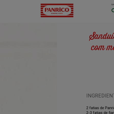
Sanduí
com mo
INGREDIEN
2 fatias de Panr
2-3 fatias de fi