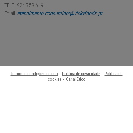
TELF.: 924 758 619
Email:
atendimento.consumidor@vickyfoods.pt
Termos e condições de uso
-
Política de privacidade
-
Política de
cookies
-
Canal Ético