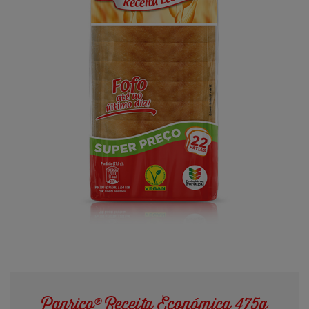
Panrico® Receita Económica 475g