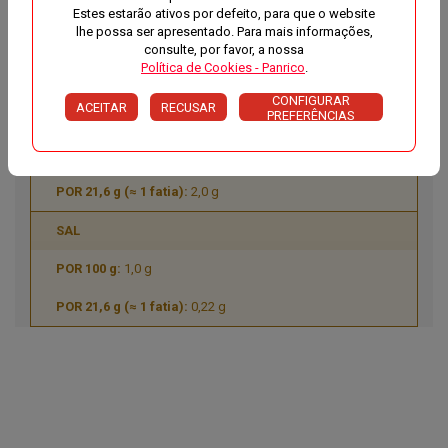
FIBRA
Estes estarão ativos por defeito, para que o website
lhe possa ser apresentado. Para mais informações,
3,9 g
consulte, por favor, a nossa
Política de Cookies - Panrico
.
0,8 g
CONFIGURAR
ACEITAR
RECUSAR
PROTEÍNAS
PREFERÊNCIAS
9,1 g
2,0 g
SAL
1,0 g
0,22 g