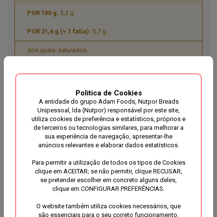
3,3 g
0,7 g
dos quais: saturados
1,0 g
0,2 g
Politica de Cookies
A entidade do grupo Adam Foods, Nutpor Breads
HIDRATOS DE CARBONO
Unipessoal, lda (Nutpor) responsável por este site,
utiliza cookies de preferência e estatísticos, próprios e
45 g
de terceiros ou tecnologias similares, para melhorar a
sua experiência de navegação, apresentar-lhe
9,7 g
anúncios relevantes e elaborar dados estatísticos.
dos quais: açúcares
Para permitir a utilização de todos os tipos de Cookies
clique em ACEITAR; se não permitir, clique RECUSAR;
3,5 g
se pretender escolher em concreto alguns deles,
clique em CONFIGURAR PREFERÊNCIAS.
0,8 g
O website também utiliza cookies necessários, que
são essenciais para o seu correto funcionamento.