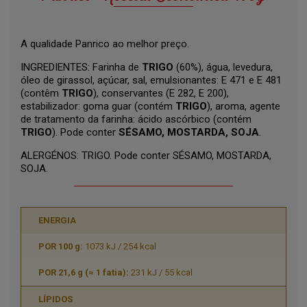
A qualidade Panrico ao melhor preço.
INGREDIENTES: Farinha de
TRIGO
(60%), água, levedura,
óleo de girassol, açúcar, sal, emulsionantes: E 471 e E 481
(contêm
TRIGO
), conservantes (E 282, E 200),
estabilizador: goma guar (contém
TRIGO
), aroma, agente
de tratamento da farinha: ácido ascórbico (contém
TRIGO
). Pode conter
SÉSAMO, MOSTARDA, SOJA
.
ALERGÉNOS: TRIGO. Pode conter SÉSAMO, MOSTARDA,
SOJA.
ENERGIA
1073 kJ / 254 kcal
231 kJ / 55 kcal
LÍPIDOS