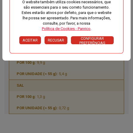
O website também utiliza cookies necessários, que
2,4 g
são essenciais para o seu correto funcionamento.
Estes estarão ativos por defeito, para que o website
FIBRA
lhe possa ser apresentado. Para mais informações,
consulte, por favor, a nossa
5,7 g
Política de Cookies - Panrico
.
CONFIGURAR
3,1 g
ACEITAR
RECUSAR
PREFERÊNCIAS
PROTEÍNAS
9,9 g
5,4 g
SAL
1,3 g
0,72 g