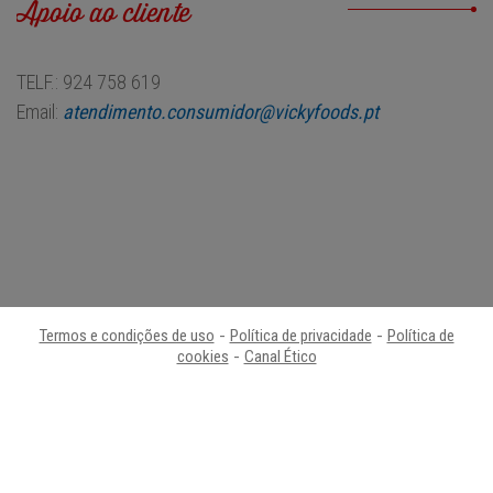
Apoio ao cliente
TELF.: 924 758 619
Email:
atendimento.consumidor@vickyfoods.pt
Termos e condições de uso
-
Política de privacidade
-
Política de
cookies
-
Canal Ético