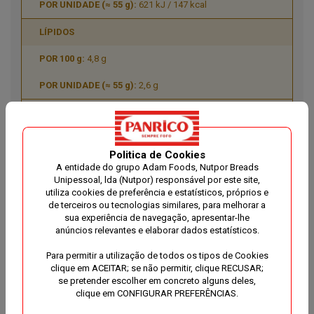
621 kJ / 147 kcal
LÍPIDOS
4,8 g
2,6 g
dos quais: saturados
0,9 g
Politica de Cookies
0,5 g
A entidade do grupo Adam Foods, Nutpor Breads
Unipessoal, lda (Nutpor) responsável por este site,
utiliza cookies de preferência e estatísticos, próprios e
HIDRATOS DE CARBONO
de terceiros ou tecnologias similares, para melhorar a
sua experiência de navegação, apresentar-lhe
44 g
anúncios relevantes e elaborar dados estatísticos.
24 g
Para permitir a utilização de todos os tipos de Cookies
clique em ACEITAR; se não permitir, clique RECUSAR;
dos quais: açúcares
se pretender escolher em concreto alguns deles,
clique em CONFIGURAR PREFERÊNCIAS.
4,4 g