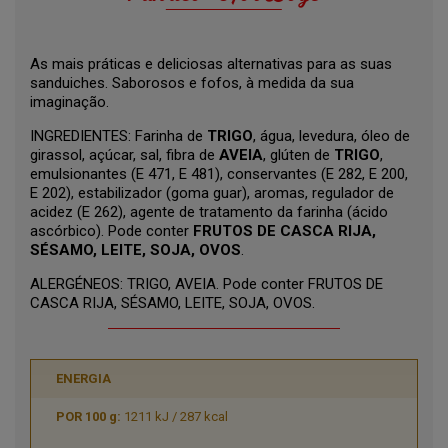
As mais práticas e deliciosas alternativas para as suas
sanduiches. Saborosos e fofos, à medida da sua
imaginação.
INGREDIENTES: Farinha de
TRIGO
, água, levedura, óleo de
girassol, açúcar, sal, fibra de
AVEIA
, glúten de
TRIGO
,
emulsionantes (E 471, E 481), conservantes (E 282, E 200,
E 202), estabilizador (goma guar), aromas, regulador de
acidez (E 262), agente de tratamento da farinha (ácido
ascórbico). Pode conter
FRUTOS DE CASCA RIJA,
SÉSAMO, LEITE, SOJA, OVOS
.
ALERGÉNEOS: TRIGO, AVEIA. Pode conter FRUTOS DE
CASCA RIJA, SÉSAMO, LEITE, SOJA, OVOS.
ENERGIA
1211 kJ / 287 kcal