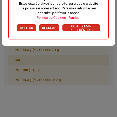
Estes estarão ativos por defeito, para que o website
lhe possa ser apresentado. Para mais informações,
7,4 g
consulte, por favor, a nossa
Política de Cookies - Panrico
.
5,5 g
CONFIGURAR
ACEITAR
RECUSAR
PROTEÍNAS
PREFERÊNCIAS
9,5 g
7,1 g
SAL
1,1 g
0,82 g