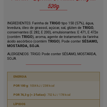
520g
INGREDIENTES: Farinha de
TRIGO
tipo 150 (57%), água,
levedura, óleo de girassol, açúcar, sal, glúten de
TRIGO
,
conservantes (E 282, E 200), emulsionantes: E 471, E 472e
(contêm
TRIGO
), aroma, agente de tratamento da farinha:
ácido ascórbico (contém
TRIGO
). Pode conter
SÉSAMO,
MOSTARDA, SOJA
.
ALERGENEOS: TRIGO. Pode conter SÉSAMO, MOSTARDA,
SOJA.
ENERGIA
1004 kJ / 238 kcal
752 kJ / 178 kcal
LÍPIDOS