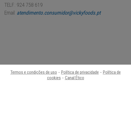
TELF.: 924 758 619
Email:
atendimento.consumidor@vickyfoods.pt
Termos e condições de uso
-
Política de privacidade
-
Política de
cookies
-
Canal Ético