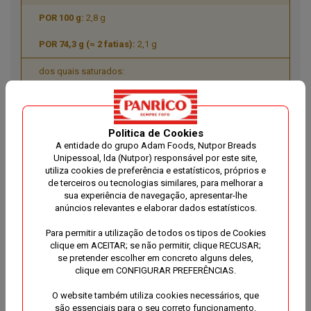
2,8 g
2,1 g
dos quais saturados:
0,6 g
0,4 g
Politica de Cookies
A entidade do grupo Adam Foods, Nutpor Breads
HIDRATOS DE CARBONO
Unipessoal, lda (Nutpor) responsável por este site,
utiliza cookies de preferência e estatísticos, próprios e
40 g
de terceiros ou tecnologias similares, para melhorar a
sua experiência de navegação, apresentar-lhe
30g
anúncios relevantes e elaborar dados estatísticos.
dos quais açúcares:
Para permitir a utilização de todos os tipos de Cookies
clique em ACEITAR; se não permitir, clique RECUSAR;
2,7 g
se pretender escolher em concreto alguns deles,
clique em CONFIGURAR PREFERÊNCIAS.
2,0 g
O website também utiliza cookies necessários, que
são essenciais para o seu correto funcionamento.
FIBRA