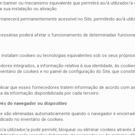
m banner ou mecanismo equivalente que permitirá ao/à utilizador/a ac
a sua instalação ou ativação.
manecerá permanentemente acessível no Site, permitindo ao/à utiliz
cessárias poderá afetar o funcionamento de determinadas funcional
ue instalam cookies ou tecnologias equivalentes sob os seus próprio
es integrados, a informação relativa à sua identidade, às cookies u
inventário de cookies e no painel de configuração do Site, que cons
plicar que esses fornecedores tratem informação de acordo com as 
a da informação disponibilizada por cada terceiro.
vés do navegador ou dispositivo
e são eliminadas automaticamente quando o navegador é encerrad
dicado no inventário de cookies.
o/a utilizador/a pode permitir, bloquear ou eliminar cookies atravé