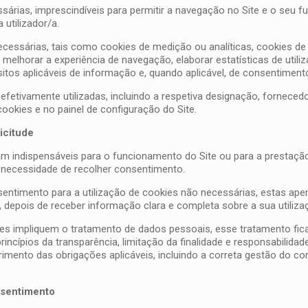
essárias, imprescindíveis para permitir a navegação no Site e o se
utilizador/a.
necessárias, tais como cookies de medição ou analíticas, cookies d
a melhorar a experiência de navegação, elaborar estatísticas de util
os aplicáveis de informação e, quando aplicável, de consentiment
fetivamente utilizadas, incluindo a respetiva designação, fornecedor
cookies e no painel de configuração do Site.
icitude
am indispensáveis para o funcionamento do Site ou para a prestaçã
m necessidade de recolher consentimento.
nsentimento para a utilização de cookies não necessárias, estas ap
 depois de receber informação clara e completa sobre a sua utilizaç
es impliquem o tratamento de dados pessoais, esse tratamento ficar
ncípios da transparência, limitação da finalidade e responsabilidad
mento das obrigações aplicáveis, incluindo a correta gestão do c
nsentimento